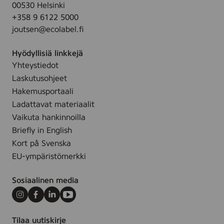
00530 Helsinki
r
+358 9 6122 5000
l
joutsen@ecolabel.fi
*
Hyödyllisiä linkkejä
Yhteystiedot
Laskutusohjeet
Hakemusportaali
Ladattavat materiaalit
Vaikuta hankinnoilla
Briefly in English
Kort på Svenska
EU-ympäristömerkki
Sosiaalinen media
Instagram
Facebook
LinkedIn
Youtube
Tilaa uutiskirje