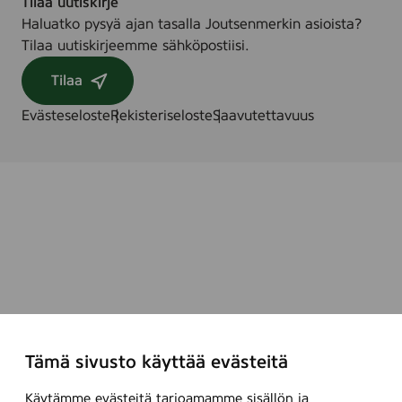
Tilaa uutiskirje
Haluatko pysyä ajan tasalla Joutsenmerkin asioista?
Tilaa uutiskirjeemme sähköpostiisi.
Tilaa
Evästeseloste
Rekisteriseloste
Saavutettavuus
Tämä sivusto käyttää evästeitä
Käytämme evästeitä tarjoamamme sisällön ja