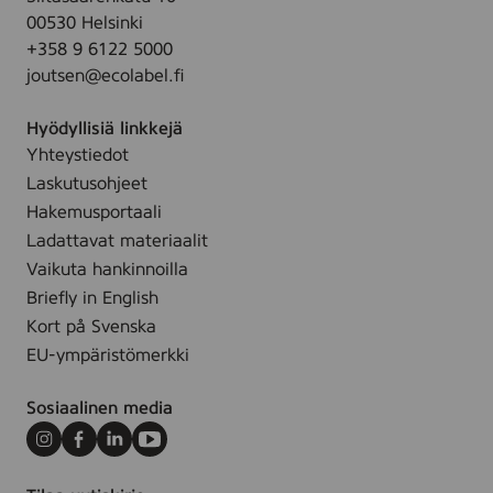
00530 Helsinki
+358 9 6122 5000
joutsen@ecolabel.fi
Hyödyllisiä linkkejä
Yhteystiedot
Laskutusohjeet
Hakemusportaali
Ladattavat materiaalit
Vaikuta hankinnoilla
Briefly in English
Kort på Svenska
EU-ympäristömerkki
Sosiaalinen media
Instagram
Facebook
LinkedIn
Youtube