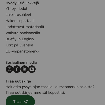
Hyödyllisiä linkkejä
Yhteystiedot
Laskutusohjeet
Hakemusportaali
Ladattavat materiaalit
Vaikuta hankinnoilla
Briefly in English
Kort på Svenska
EU-ympäristömerkki
Sosiaalinen media
Instagram
Facebook
LinkedIn
Youtube
Tilaa uutiskirje
Haluatko pysyä ajan tasalla Joutsenmerkin asioista?
Tilaa uutiskirjeemme sähköpostiisi.
Tilaa