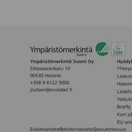
r
e
r
i
k
u
v
i
o
i
Ympäristömerkintä Suomi Oy
Hyödyll
t
Siltasaarenkatu 10
Yhteys
u
00530 Helsinki
Laskut
4
+358 9 6122 5000
Hakemu
r
joutsen@ecolabel.fi
Ladatt
l
Vaikut
Briefly
Kort p
EU-ymp
Evästeseloste
Rekisteriseloste
Saavutettavuus