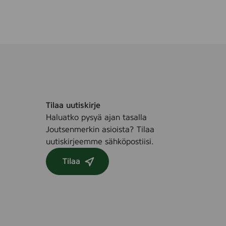
4
e
r
n
l
Tilaa uutiskirje
Haluatko pysyä ajan tasalla
Joutsenmerkin asioista? Tilaa
uutiskirjeemme sähköpostiisi.
Tilaa