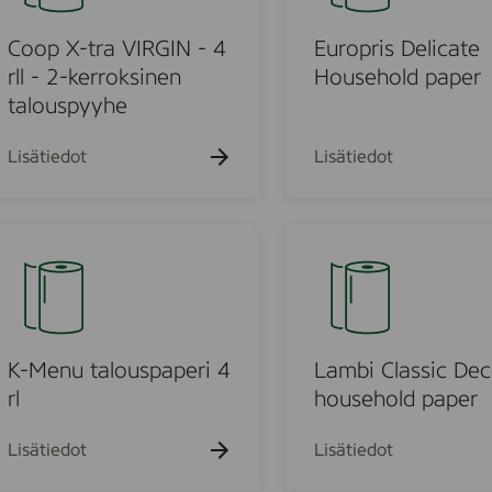
h
k
k
k
p
a
u
u
u
k
r
Coop X-tra VIRGIN - 4
Europris Delicate
e
e
e
u
h
h
h
i
rll - 2-kerroksinen
Household paper
e
t
t
t
s
talouspyyhe
h
o
o
o
t
D
o
e
Lisätiedot
Lisätiedot
l
i
u
c
L
a
a
t
m
e
o
b
H
i
u
o
C
K-Menu talouspaperi 4
Lambi Classic Dec
u
l
rl
household paper
o
s
a
e
s
d
Lisätiedot
Lisätiedot
h
s