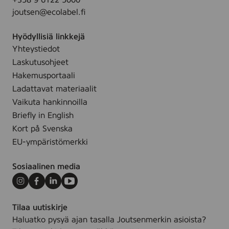
+358 9 6122 5000
joutsen@ecolabel.fi
Hyödyllisiä linkkejä
Yhteystiedot
Laskutusohjeet
Hakemusportaali
Ladattavat materiaalit
Vaikuta hankinnoilla
Briefly in English
Kort på Svenska
EU-ympäristömerkki
Sosiaalinen media
Instagram
Facebook
LinkedIn
Youtube
Tilaa uutiskirje
Haluatko pysyä ajan tasalla Joutsenmerkin asioista?