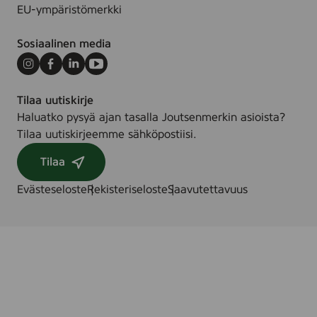
EU-ympäristömerkki
Sosiaalinen media
Instagram
Facebook
LinkedIn
Youtube
Tilaa uutiskirje
Haluatko pysyä ajan tasalla Joutsenmerkin asioista?
Tilaa uutiskirjeemme sähköpostiisi.
Tilaa
Evästeseloste
Rekisteriseloste
Saavutettavuus