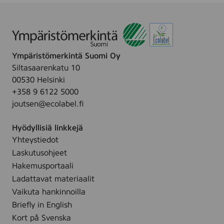
n
L
h
e
E
e
n
T
n
-
S
Ympäristömerkintä Suomi Oy
W
Siltasaarenkatu 10
A
00530 Helsinki
N
+358 9 6122 5000
joutsen@ecolabel.fi
Hyödyllisiä linkkejä
Yhteystiedot
Laskutusohjeet
Hakemusportaali
Ladattavat materiaalit
Vaikuta hankinnoilla
Briefly in English
Kort på Svenska