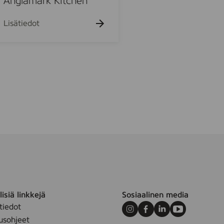
Änglamark Kitchen
6
R
Lisätiedot
X
4
isiä linkkejä
Sosiaalinen media
tiedot
Instagram
Facebook
LinkedIn
Youtube
usohjeet