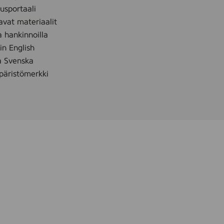
sportaali
avat materiaalit
a hankinnoilla
 in English
å Svenska
äristömerkki