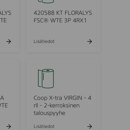
k
8
u
8
ALYS
420588 KT FLORALYS
e
h
K
TE
FSC® WTE 3P 4RX1
t
T
o
F
L
Lisätiedot
O
R
A
C
L
o
Y
o
S
p
F
X
S
-
NA
Coop X-tra VIRGIN - 4
C
t
WTE
rll - 2-kerroksinen
®
r
talouspyyhe
W
a
T
V
Lisätiedot