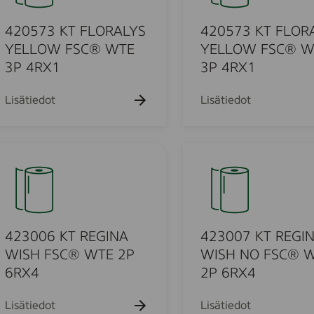
h
h
k
k
7
a
a
u
u
k
k
3
420573 KT FLORALYS
420573 KT FLOR
e
e
u
u
h
h
K
YELLOW FSC® WTE
YELLOW FSC® W
e
e
t
t
T
3P 4RX1
3P 4RX1
h
h
o
o
t
t
F
o
o
L
Lisätiedot
Lisätiedot
O
R
u
A
4
L
2
Y
3
S
o
0
Y
0
u
E
7
423006 KT REGINA
423007 KT REGI
L
K
WISH FSC® WTE 2P
WISH NO FSC® 
o
L
T
6RX4
2P 6RX4
O
R
d
W
E
Lisätiedot
Lisätiedot