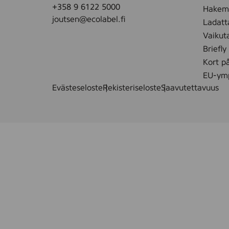
+358 9 6122 5000
Hakemu
joutsen@ecolabel.fi
Ladatt
Vaikut
Briefly
Kort p
EU-ymp
Evästeseloste
Rekisteriseloste
Saavutettavuus