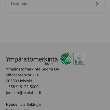
0
t
Lisätiedot
a
p
u
r
a
8
k
k
r
K
,
l
i
3
t
l
c
a
h
g
e
s
n
Ympäristömerkintä Suomi Oy
Siltasaarenkatu 10
00530 Helsinki
+358 9 6122 5000
joutsen@ecolabel.fi
Hyödyllisiä linkkejä