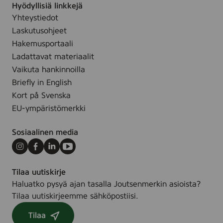
Hyödyllisiä linkkejä
Yhteystiedot
Laskutusohjeet
Hakemusportaali
Ladattavat materiaalit
Vaikuta hankinnoilla
Briefly in English
Kort på Svenska
EU-ympäristömerkki
Sosiaalinen media
Instagram
Facebook
LinkedIn
Youtube
Tilaa uutiskirje
Haluatko pysyä ajan tasalla Joutsenmerkin asioista?
Tilaa uutiskirjeemme sähköpostiisi.
Tilaa