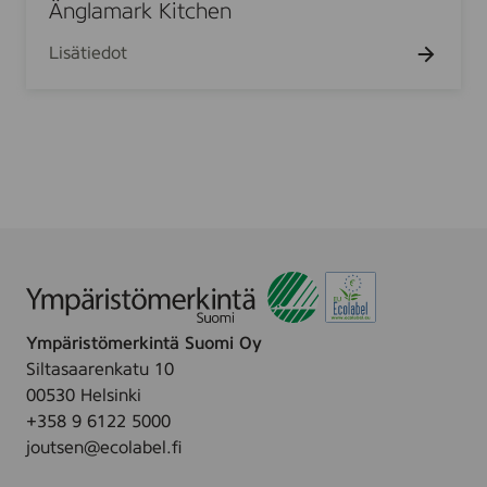
a
Änglamark Kitchen
1
.
m
0
Lisätiedot
a
p
r
a
k
k
K
,
i
3
t
l
c
a
h
g
e
s
n
Ympäristömerkintä Suomi Oy
Siltasaarenkatu 10
00530 Helsinki
+358 9 6122 5000
joutsen@ecolabel.fi