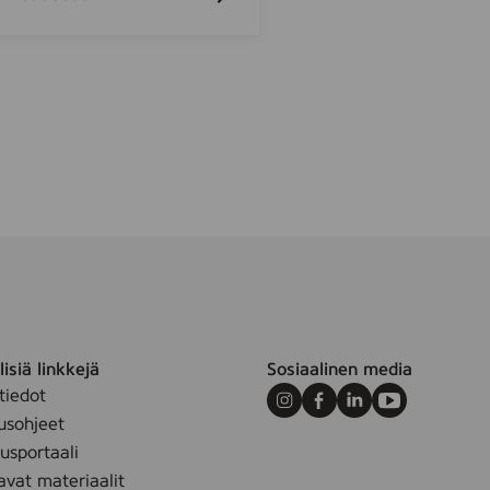
3
l
a
g
s
isiä linkkejä
Sosiaalinen media
tiedot
Instagram
Facebook
LinkedIn
Youtube
usohjeet
sportaali
avat materiaalit