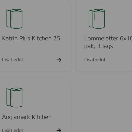
e
L
n
o
9
m
0
m
H
e
o
l
Katrin Plus Kitchen 75
Lommeletter 6x1
u
e
pak, 3 lags
s
t
m
e
t
Lisätiedot
Lisätiedot
h
e
o
r
l
6
d
x
t
1
o
0
w
p
e
a
Änglamark Kitchen
l
k
,
Lisätiedot