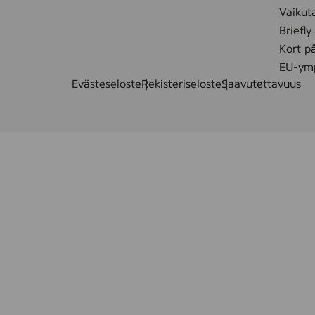
ä
Vaikut
t
Briefly
Kort p
EU-ymp
Evästeseloste
Rekisteriseloste
Saavutettavuus