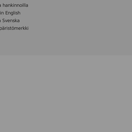
a hankinnoilla
 in English
å Svenska
äristömerkki