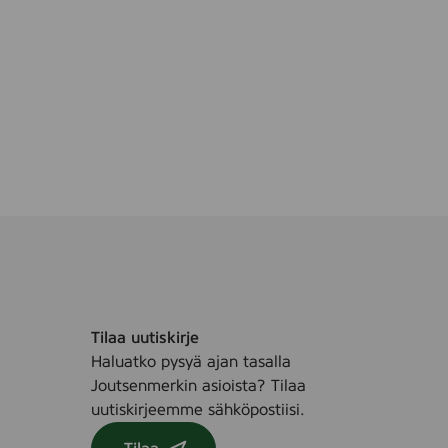
9
1
6
)
Tilaa uutiskirje
Haluatko pysyä ajan tasalla
Joutsenmerkin asioista? Tilaa
uutiskirjeemme sähköpostiisi.