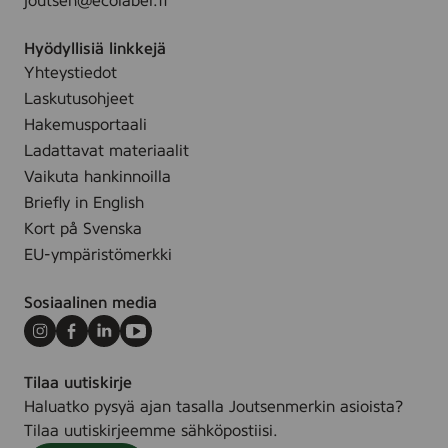
joutsen@ecolabel.fi
Hyödyllisiä linkkejä
Yhteystiedot
Laskutusohjeet
Hakemusportaali
Ladattavat materiaalit
Vaikuta hankinnoilla
Briefly in English
Kort på Svenska
EU-ympäristömerkki
Sosiaalinen media
Instagram
Facebook
LinkedIn
Youtube
Tilaa uutiskirje
Haluatko pysyä ajan tasalla Joutsenmerkin asioista?
Tilaa uutiskirjeemme sähköpostiisi.