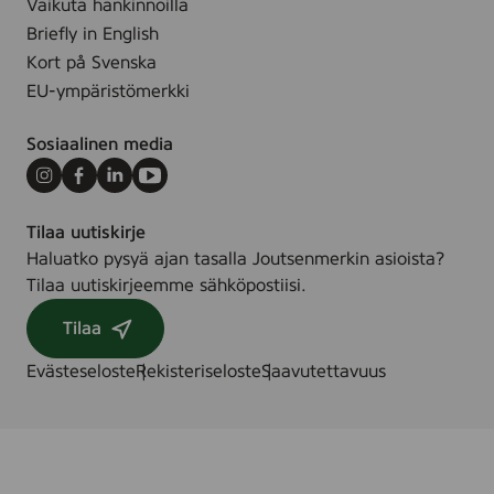
L
Vaikuta hankinnoilla
u
n
L
Briefly in English
s
e
E
p
Kort på Svenska
n
T
y
EU-ympäristömerkki
-
y
S
h
Sosiaalinen media
W
e
A
Instagram
Facebook
LinkedIn
Youtube
N
Tilaa uutiskirje
Haluatko pysyä ajan tasalla Joutsenmerkin asioista?
Tilaa uutiskirjeemme sähköpostiisi.
Tilaa
Evästeseloste
Rekisteriseloste
Saavutettavuus