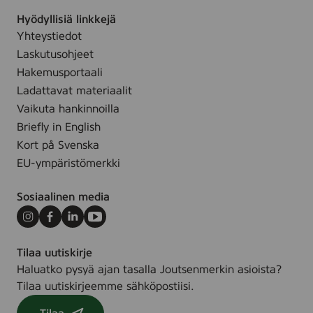
d
Hyödyllisiä linkkejä
p
Yhteystiedot
a
Laskutusohjeet
p
Hakemusportaali
e
Ladattavat materiaalit
r
Vaikuta hankinnoilla
Briefly in English
Kort på Svenska
EU-ympäristömerkki
Sosiaalinen media
Instagram
Facebook
LinkedIn
Youtube
Tilaa uutiskirje
Haluatko pysyä ajan tasalla Joutsenmerkin asioista?
Tilaa uutiskirjeemme sähköpostiisi.