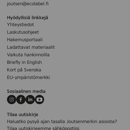
L
joutsen@ecolabel.fi
n
L
e
E
Hyödyllisiä linkkejä
n
T
Yhteystiedot
-
Laskutusohjeet
S
Hakemusportaali
W
A
Ladattavat materiaalit
N
Vaikuta hankinnoilla
Briefly in English
Kort på Svenska
EU-ympäristömerkki
Sosiaalinen media
Instagram
Facebook
LinkedIn
Youtube
Tilaa uutiskirje
Haluatko pysyä ajan tasalla Joutsenmerkin asioista?
Tilaa uutiskirjeemme sähköpostiisi.