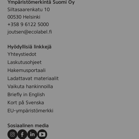
Ympäristömerkintä Suomi Oy
i
Siltasaarenkatu 10
4
00530 Helsinki
r
+358 9 6122 5000
l
joutsen@ecolabel.fi
*
Hyödyllisiä linkkejä
Yhteystiedot
Laskutusohjeet
Hakemusportaali
Ladattavat materiaalit
Vaikuta hankinnoilla
Briefly in English
Kort på Svenska
EU-ympäristömerkki
Sosiaalinen media
Instagram
Facebook
LinkedIn
Youtube