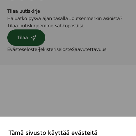
Tilaa uutiskirje
Haluatko pysyä ajan tasalla Joutsenmerkin asioista?
Tilaa uutiskirjeemme sähköpostiisi.
Tilaa
Evästeseloste
Rekisteriseloste
Saavutettavuus
Tämä sivusto käyttää evästeitä