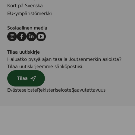
.
Kort på Svenska
EU-ympäristömerkki
Sosiaalinen media
Instagram
Facebook
LinkedIn
Youtube
Tilaa uutiskirje
Haluatko pysyä ajan tasalla Joutsenmerkin asioista?
Tilaa uutiskirjeemme sähköpostiisi.
Tilaa
Evästeseloste
Rekisteriseloste
Saavutettavuus