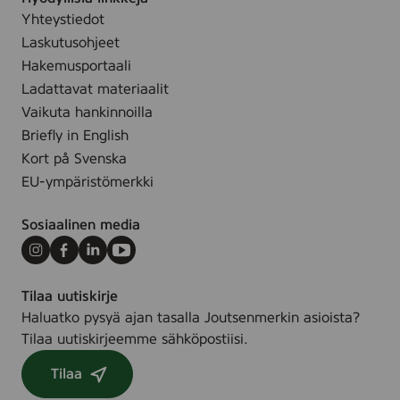
M
.
Yhteystiedot
o
Laskutusohjeet
u
t
Hakemusportaali
h
Ladattavat materiaalit
w
Vaikuta hankinnoilla
a
Briefly in English
s
Kort på Svenska
h
EU-ympäristömerkki
,
5
Sosiaalinen media
0
0
Instagram
Facebook
LinkedIn
Youtube
m
Tilaa uutiskirje
l
Haluatko pysyä ajan tasalla Joutsenmerkin asioista?
Tilaa uutiskirjeemme sähköpostiisi.
Tilaa