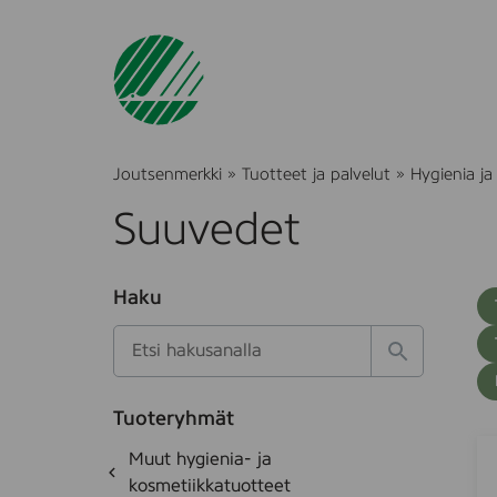
Joutsenmerkki
»
Tuotteet ja palvelut
»
Hygienia ja
Suuvedet
O
Haku
T
S
h
u
i
u
k
l
H
t
o
a
a
o
t
k
k
e
Tuoteryhmät
s
a
J
S
d
i
O
Muut hygienia- ja
e
i
o
h
k
kosmetiikkatuotteet
t