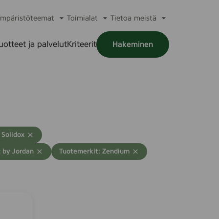
mpäristöteemat
Toimialat
Tietoa meistä
a
Avaa
Avaa
Avaa
alikko
alavalikko
alavalikko
alavalikko
uotteet ja palvelut
Kriteerit
Hakeminen
a
alikko
 Solidox
T
c by Jordan
Tuotemerkit: Zendium
y
h
j
e
n
n
ä