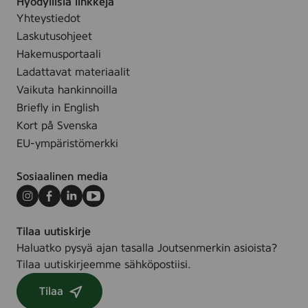
Hyödyllisiä linkkejä
t
ä
r
u
i
Yhteystiedot
k
t
m
Laskutusohjeet
i
t
t
Hakemusportaali
e
y
Ladattavat materiaalit
t
t
Vaikuta hankinnoilla
ä
l
Briefly in English
l
Kort på Svenska
e
EU-ympäristömerkki
s
i
Sosiaalinen media
v
Instagram
Facebook
LinkedIn
Youtube
u
l
Tilaa uutiskirje
l
Haluatko pysyä ajan tasalla Joutsenmerkin asioista?
e
Tilaa uutiskirjeemme sähköpostiisi.
.
Tilaa