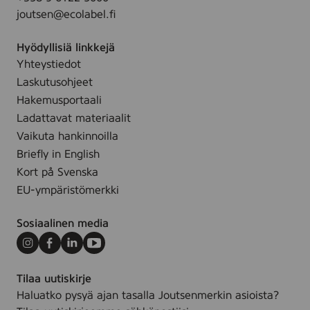
e
.
joutsen@ecolabel.fi
s
l
i
u
Hyödyllisiä linkkejä
i
t
Yhteystiedot
v
o
Laskutusohjeet
u
Hakemusportaali
s
Ladattavat materiaalit
Vaikuta hankinnoilla
Briefly in English
Kort på Svenska
EU-ympäristömerkki
Sosiaalinen media
Instagram
Facebook
LinkedIn
Youtube
Tilaa uutiskirje
Haluatko pysyä ajan tasalla Joutsenmerkin asioista?