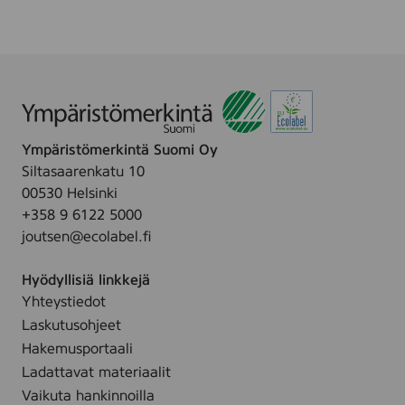
o
u
.
o
f
h
u
f
t
s
O
a
Ü
u
-
s
O
p
Ympäristömerkintä Suomi Oy
r
a
Siltasaarenkatu 10
d
l
00530 Helsinki
i
v
+358 9 6122 5000
n
e
joutsen@ecolabel.fi
a
l
r
u
Hyödyllisiä linkkejä
y
t
Yhteystiedot
c
l
Laskutusohjeet
e
Hakemusportaali
a
Ladattavat materiaalit
n
Vaikuta hankinnoilla