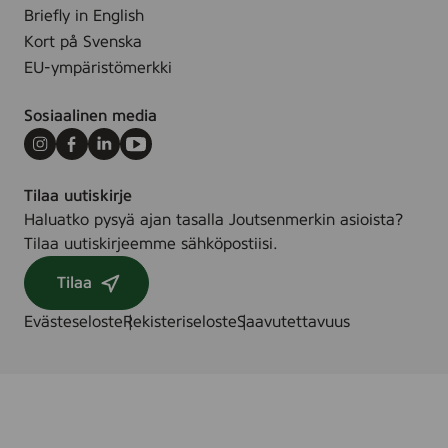
i
Briefly in English
n
Kort på Svenska
g
EU-ympäristömerkki
Sosiaalinen media
Instagram
Facebook
LinkedIn
Youtube
Tilaa uutiskirje
Haluatko pysyä ajan tasalla Joutsenmerkin asioista?
Tilaa uutiskirjeemme sähköpostiisi.
Tilaa
Evästeseloste
Rekisteriseloste
Saavutettavuus