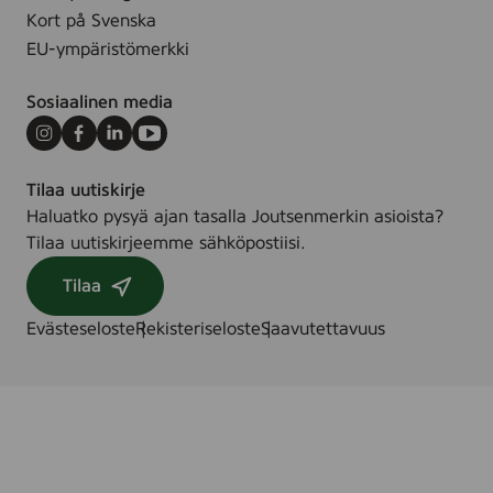
n
.
Kort på Svenska
g
EU-ympäristömerkki
Sosiaalinen media
Instagram
Facebook
LinkedIn
Youtube
Tilaa uutiskirje
Haluatko pysyä ajan tasalla Joutsenmerkin asioista?
Tilaa uutiskirjeemme sähköpostiisi.
Tilaa
Evästeseloste
Rekisteriseloste
Saavutettavuus