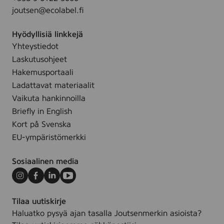
h
u
.
joutsen@ecolabel.fi
t
s
a
Hyödyllisiä linkkejä
u
Yhteystiedot
s
Laskutusohjeet
p
a
Hakemusportaali
l
Ladattavat materiaalit
v
Vaikuta hankinnoilla
e
Briefly in English
l
Kort på Svenska
u
EU-ympäristömerkki
t
Sosiaalinen media
Instagram
Facebook
LinkedIn
Youtube
Tilaa uutiskirje
Haluatko pysyä ajan tasalla Joutsenmerkin asioista?