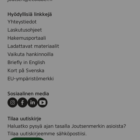
a
.
r
Hyödyllisiä linkkejä
y
Yhteystiedot
c
l
Laskutusohjeet
e
Hakemusportaali
a
Ladattavat materiaalit
n
Vaikuta hankinnoilla
i
Briefly in English
n
Kort på Svenska
g
EU-ympäristömerkki
Sosiaalinen media
Instagram
Facebook
LinkedIn
Youtube
Tilaa uutiskirje
Haluatko pysyä ajan tasalla Joutsenmerkin asioista?
Tilaa uutiskirjeemme sähköpostiisi.