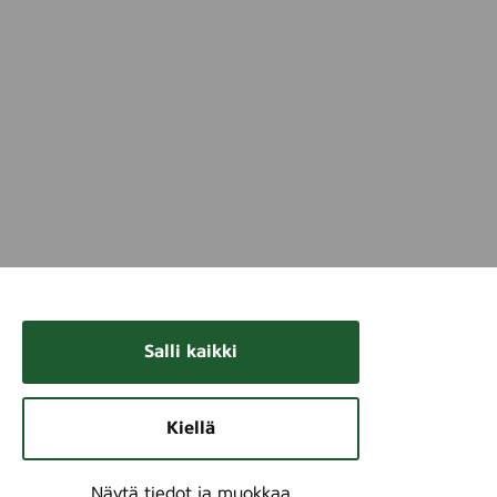
Salli kaikki
Kiellä
Näytä tiedot ja muokkaa