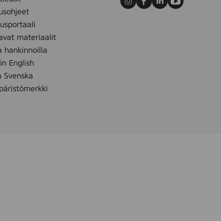
Instagram
Facebook
LinkedIn
Youtube
5
usohjeet
0
sportaali
m
avat materiaalit
l
a hankinnoilla
 in English
å Svenska
äristömerkki