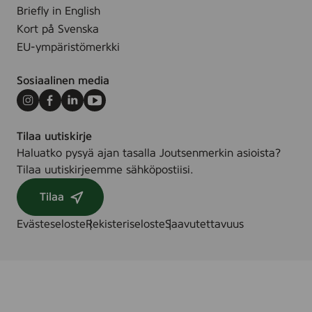
5
Briefly in English
.
0
Kort på Svenska
m
EU-ympäristömerkki
l
Sosiaalinen media
Instagram
Facebook
LinkedIn
Youtube
Tilaa uutiskirje
Haluatko pysyä ajan tasalla Joutsenmerkin asioista?
Tilaa uutiskirjeemme sähköpostiisi.
Tilaa
Evästeseloste
Rekisteriseloste
Saavutettavuus