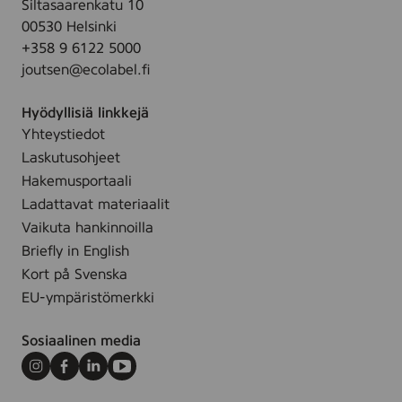
Siltasaarenkatu 10
u
.
u
00530 Helsinki
m
m
+358 9 6122 5000
i
,
joutsen@ecolabel.fi
(
3
S
0
Hyödyllisiä linkkejä
e
m
Yhteystiedot
r
l
Laskutusohjeet
u
m
Hakemusportaali
)
Ladattavat materiaalit
,
Vaikuta hankinnoilla
5
Briefly in English
0
Kort på Svenska
m
EU-ympäristömerkki
l
Sosiaalinen media
Instagram
Facebook
LinkedIn
Youtube