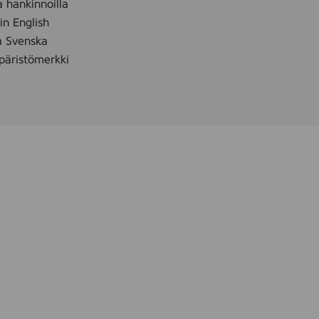
a hankinnoilla
 in English
å Svenska
äristömerkki