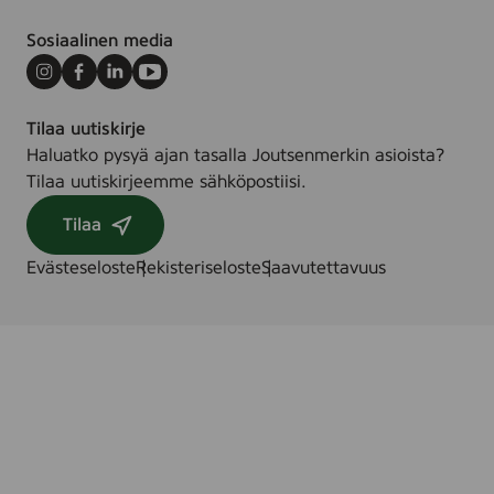
Sosiaalinen media
Instagram
Facebook
LinkedIn
Youtube
Tilaa uutiskirje
Haluatko pysyä ajan tasalla Joutsenmerkin asioista?
Tilaa uutiskirjeemme sähköpostiisi.
Tilaa
Evästeseloste
Rekisteriseloste
Saavutettavuus