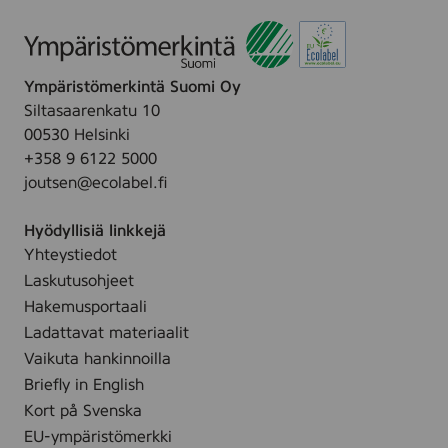
,
e
m
p
3
r
l
t
0
u
i
m
m
Ympäristömerkintä Suomi Oy
d
l
,
Siltasaarenkatu 10
e
3
00530 Helsinki
&
0
+358 9 6122 5000
H
m
joutsen@ecolabel.fi
A
l
S
Hyödyllisiä linkkejä
e
Yhteystiedot
r
Laskutusohjeet
u
m
Hakemusportaali
,
Ladattavat materiaalit
3
Vaikuta hankinnoilla
0
Briefly in English
m
Kort på Svenska
l
EU-ympäristömerkki