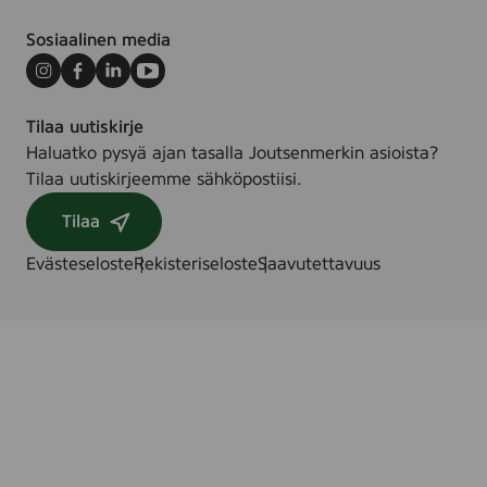
Sosiaalinen media
Instagram
Facebook
LinkedIn
Youtube
Tilaa uutiskirje
Haluatko pysyä ajan tasalla Joutsenmerkin asioista?
Tilaa uutiskirjeemme sähköpostiisi.
Tilaa
Evästeseloste
Rekisteriseloste
Saavutettavuus