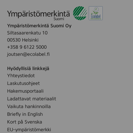
e
p
r
t
u
i
m
Ympäristömerkintä Suomi Oy
d
,
Siltasaarenkatu 10
e
3
00530 Helsinki
&
0
+358 9 6122 5000
H
m
joutsen@ecolabel.fi
A
l
S
Hyödyllisiä linkkejä
e
Yhteystiedot
r
Laskutusohjeet
u
m
Hakemusportaali
,
Ladattavat materiaalit
3
Vaikuta hankinnoilla
0
Briefly in English
m
Kort på Svenska
l
EU-ympäristömerkki