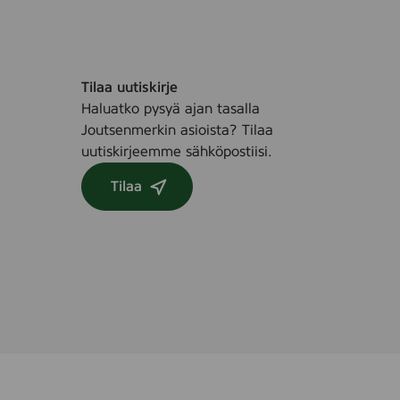
t
i
l
t
ø
Tilaa uutiskirje
r
Haluatko pysyä ajan tasalla
h
Joutsenmerkin asioista? Tilaa
u
uutiskirjeemme sähköpostiisi.
d
Tilaa
,
2
5
0
m
l