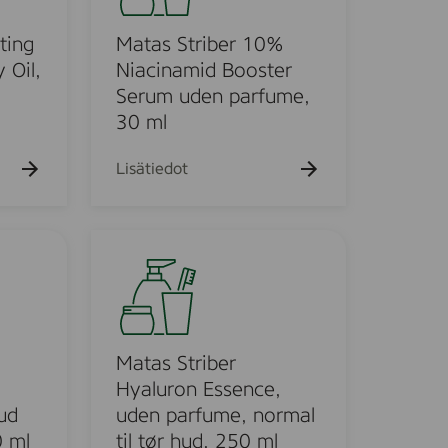
k
s
u
S
ting
Matas Striber 10%
e
h
t
 Oil,
Niacinamid Booster
r
Serum uden parfume,
o
i
30 ml
b
e
Lisätiedot
r
1
0
M
%
a
N
t
i
a
a
s
c
S
Matas Striber
i
t
Hyaluron Essence,
n
r
ud
uden parfume, normal
a
i
 ml
til tør hud, 250 ml