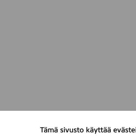
0
m
l
Tämä sivusto käyttää eväste