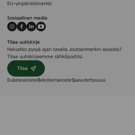
m
l
EU-ympäristömerkki
l
Sosiaalinen media
Instagram
Facebook
LinkedIn
Youtube
Tilaa uutiskirje
Haluatko pysyä ajan tasalla Joutsenmerkin asioista?
Tilaa uutiskirjeemme sähköpostiisi.
Tilaa
Evästeseloste
Rekisteriseloste
Saavutettavuus