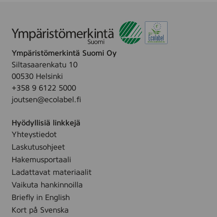
u
F
e
m
r
S
F
a
e
r
g
e
a
r
Ympäristömerkintä Suomi Oy
r
g
a
Siltasaarenkatu 10
u
r
n
00530 Helsinki
m
a
c
+358 9 6122 5000
i
n
e
joutsen@ecolabel.fi
(
c
F
S
e
r
Hyödyllisiä linkkejä
e
F
e
Yhteystiedot
r
r
e
Laskutusohjeet
u
e
,
m
Hakemusportaali
e
3
)
Ladattavat materiaalit
,
0
,
Vaikuta hankinnoilla
3
m
5
Briefly in English
0
l
0
Kort på Svenska
m