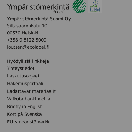
F
a
e
r
g
e
a
r
Ympäristömerkintä Suomi Oy
r
g
a
Siltasaarenkatu 10
u
r
n
00530 Helsinki
m
a
c
+358 9 6122 5000
i
n
e
joutsen@ecolabel.fi
(
c
F
S
e
r
Hyödyllisiä linkkejä
e
F
e
Yhteystiedot
r
r
e
Laskutusohjeet
u
e
,
m
Hakemusportaali
e
3
)
Ladattavat materiaalit
,
0
,
Vaikuta hankinnoilla
3
m
5
Briefly in English
0
l
0
Kort på Svenska
m
m
l
EU-ympäristömerkki
l