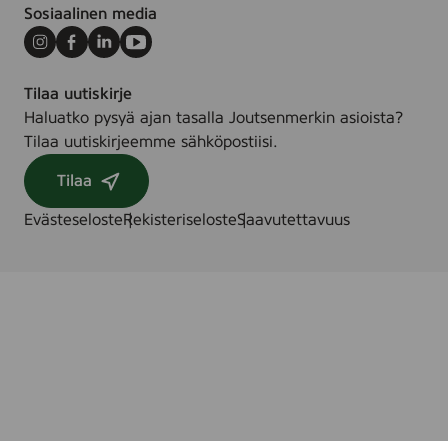
Sosiaalinen media
Instagram
Facebook
LinkedIn
Youtube
Tilaa uutiskirje
Haluatko pysyä ajan tasalla Joutsenmerkin asioista?
Tilaa uutiskirjeemme sähköpostiisi.
Tilaa
Evästeseloste
Rekisteriseloste
Saavutettavuus