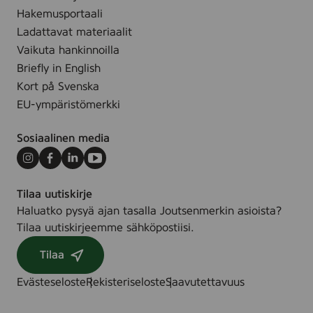
g
a
Hakemusportaali
r
g
Ladattavat materiaalit
a
r
Vaikuta hankinnoilla
n
a
Briefly in English
c
n
Kort på Svenska
e
c
F
EU-ympäristömerkki
e
r
F
e
Sosiaalinen media
r
e
e
Instagram
Facebook
LinkedIn
Youtube
,
e
3
Tilaa uutiskirje
,
0
Haluatko pysyä ajan tasalla Joutsenmerkin asioista?
3
m
Tilaa uutiskirjeemme sähköpostiisi.
0
l
m
Tilaa
l
Evästeseloste
Rekisteriseloste
Saavutettavuus