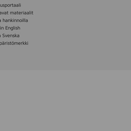
sportaali
5
avat materiaalit
0
m
a hankinnoilla
l
 in English
å Svenska
äristömerkki