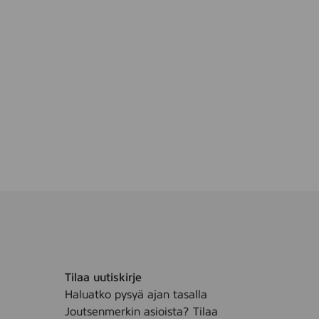
i
(
S
e
r
u
m
)
,
5
0
m
l
Tilaa uutiskirje
Haluatko pysyä ajan tasalla
Joutsenmerkin asioista? Tilaa