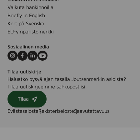
.
u
Vaikuta hankinnoilla
m
Briefly in English
,
Kort på Svenska
3
EU-ympäristömerkki
0
m
Sosiaalinen media
l
Instagram
Facebook
LinkedIn
Youtube
Tilaa uutiskirje
Haluatko pysyä ajan tasalla Joutsenmerkin asioista?
Tilaa uutiskirjeemme sähköpostiisi.
Tilaa
Evästeseloste
Rekisteriseloste
Saavutettavuus