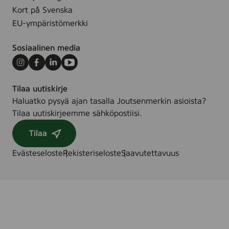
n
Kort på Svenska
e
c
F
EU-ympäristömerkki
e
r
F
e
Sosiaalinen media
r
e
e
Instagram
Facebook
LinkedIn
Youtube
,
e
3
Tilaa uutiskirje
,
0
Haluatko pysyä ajan tasalla Joutsenmerkin asioista?
3
m
Tilaa uutiskirjeemme sähköpostiisi.
0
l
m
Tilaa
l
Evästeseloste
Rekisteriseloste
Saavutettavuus