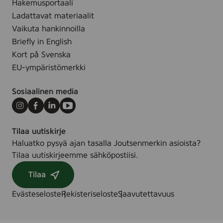
m
Hakemusportaali
.
)
Ladattavat materiaalit
,
Vaikuta hankinnoilla
5
Briefly in English
0
Kort på Svenska
m
EU-ympäristömerkki
l
Sosiaalinen media
Instagram
Facebook
LinkedIn
Youtube
Tilaa uutiskirje
Haluatko pysyä ajan tasalla Joutsenmerkin asioista?
Tilaa uutiskirjeemme sähköpostiisi.
Tilaa
Evästeseloste
Rekisteriseloste
Saavutettavuus