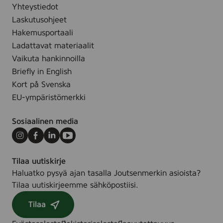
F
e
Yhteystiedot
r
r
e
Laskutusohjeet
u
e
,
m
Hakemusportaali
e
3
)
Ladattavat materiaalit
,
0
,
Vaikuta hankinnoilla
3
m
5
Briefly in English
0
l
0
Kort på Svenska
m
m
l
EU-ympäristömerkki
l
Sosiaalinen media
Instagram
Facebook
LinkedIn
Youtube
Tilaa uutiskirje
Haluatko pysyä ajan tasalla Joutsenmerkin asioista?
Tilaa uutiskirjeemme sähköpostiisi.
Tilaa