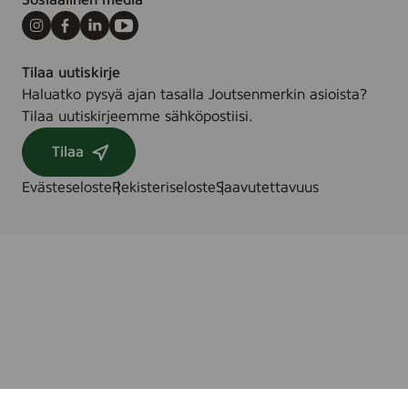
Sosiaalinen media
O
i
Instagram
Facebook
LinkedIn
Youtube
l
Tilaa uutiskirje
,
Haluatko pysyä ajan tasalla Joutsenmerkin asioista?
1
Tilaa uutiskirjeemme sähköpostiisi.
5
0
Tilaa
m
l
Evästeseloste
Rekisteriseloste
Saavutettavuus