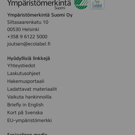
i
F
.
n
a
Ympäristömerkintä Suomi Oy
g
c
Siltasaarenkatu 10
M
i
00530 Helsinki
u
a
+358 9 6122 5000
l
l
joutsen@ecolabel.fi
t
O
i
i
Hyödyllisiä linkkejä
p
l
Yhteystiedot
u
,
Laskutusohjeet
r
5
p
Hakemusportaali
0
o
Ladattavat materiaalit
m
s
Vaikuta hankinnoilla
l
e
Briefly in English
B
Kort på Svenska
o
EU-ympäristömerkki
d
y