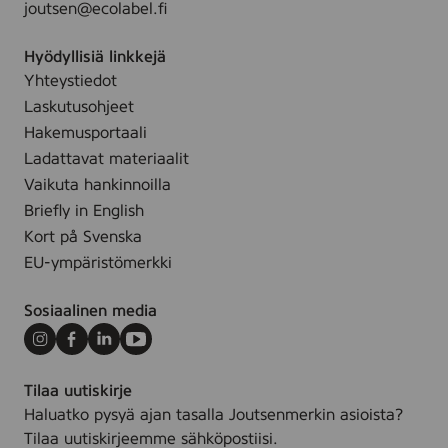
joutsen@ecolabel.fi
S
a
,
,
d
5
Hyödyllisiä linkkejä
3
s
0
Yhteystiedot
0
)
p
Laskutusohjeet
0
c
p
Hakemusportaali
s
c
Ladattavat materiaalit
.
s
Vaikuta hankinnoilla
Briefly in English
Kort på Svenska
EU-ympäristömerkki
Sosiaalinen media
Instagram
Facebook
LinkedIn
Youtube
Tilaa uutiskirje
Haluatko pysyä ajan tasalla Joutsenmerkin asioista?
Tilaa uutiskirjeemme sähköpostiisi.