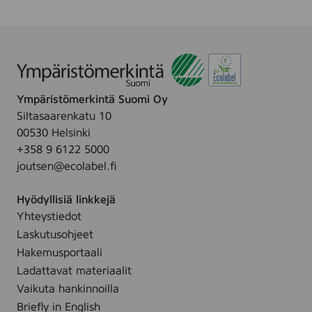
O
/
a
,
T
B
d
5
T
o
s
0
O
m
)
p
N
u
c
S
l
s
Ympäristömerkintä Suomi Oy
T
l
.
Siltasaarenkatu 10
I
s
00530 Helsinki
C
p
+358 9 6122 5000
K
a
joutsen@ecolabel.fi
S
d
,
s
Hyödyllisiä linkkejä
3
,
Yhteystiedot
0
8
Laskutusohjeet
0
0
p
Hakemusportaali
p
c
Ladattavat materiaalit
c
s
Vaikuta hankinnoilla
s
Briefly in English