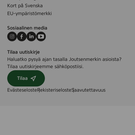
Kort på Svenska
EU-ympäristömerkki
Sosiaalinen media
Instagram
Facebook
LinkedIn
Youtube
Tilaa uutiskirje
Haluatko pysyä ajan tasalla Joutsenmerkin asioista?
Tilaa uutiskirjeemme sähköpostiisi.
Tilaa
Evästeseloste
Rekisteriseloste
Saavutettavuus