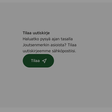
)
r
0
,
p
6
c
5
s
s
.
t
Tilaa uutiskirje
(
Haluatko pysyä ajan tasalla
C
Joutsenmerkin asioista? Tilaa
o
uutiskirjeemme sähköpostiisi.
t
Tilaa
t
o
n
M
a
k
e
-
u