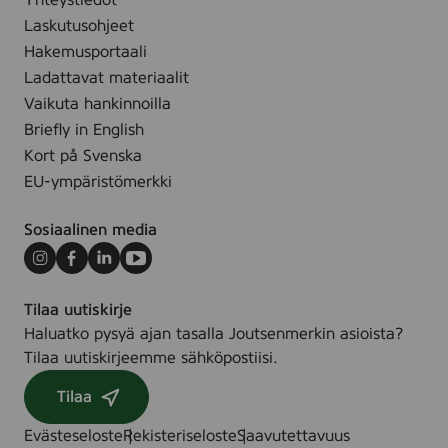
Yhteystiedot
7
.
Laskutusohjeet
5
x
Hakemusportaali
7
Ladattavat materiaalit
5
Vaikuta hankinnoilla
m
Briefly in English
m
Kort på Svenska
,
EU-ympäristömerkki
5
0
Sosiaalinen media
p
c
Instagram
Facebook
LinkedIn
Youtube
s
Tilaa uutiskirje
.
Haluatko pysyä ajan tasalla Joutsenmerkin asioista?
Tilaa uutiskirjeemme sähköpostiisi.
Tilaa
Evästeseloste
Rekisteriseloste
Saavutettavuus