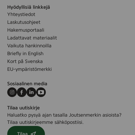
r
c
u
Hyödyllisiä linkkejä
e
s
p
Yhteystiedot
7
.
R
Laskutusohjeet
5
o
x
Hakemusportaali
u
7
Ladattavat materiaalit
n
5
Vaikuta hankinnoilla
d
m
Briefly in English
p
m
Kort på Svenska
a
,
EU-ympäristömerkki
d
5
s
0
Sosiaalinen media
)
p
c
Instagram
Facebook
LinkedIn
Youtube
s
Tilaa uutiskirje
.
Haluatko pysyä ajan tasalla Joutsenmerkin asioista?
Tilaa uutiskirjeemme sähköpostiisi.
Tilaa