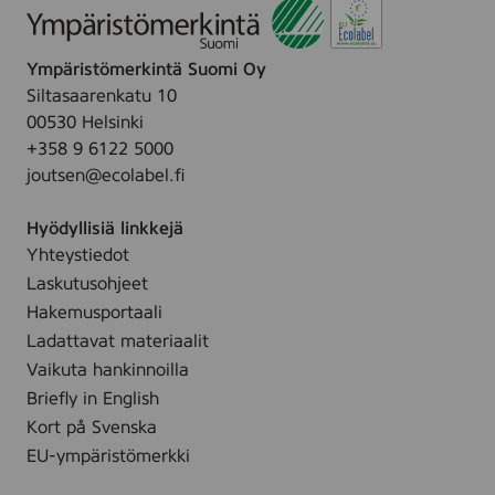
7
t
s
a
m
o
.
d
m
n
Ympäristömerkintä Suomi Oy
s
,
M
Siltasaarenkatu 10
s
1
a
00530 Helsinki
q
0
k
+358 9 6122 5000
u
0
e
joutsen@ecolabel.fi
a
p
-
r
c
u
Hyödyllisiä linkkejä
e
s
p
Yhteystiedot
7
.
R
Laskutusohjeet
5
o
x
Hakemusportaali
u
7
Ladattavat materiaalit
n
5
Vaikuta hankinnoilla
d
m
Briefly in English
p
m
Kort på Svenska
a
,
EU-ympäristömerkki
d
5
s