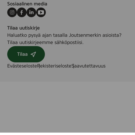
0
Sosiaalinen media
)
p
c
Instagram
Facebook
LinkedIn
Youtube
s
Tilaa uutiskirje
.
Haluatko pysyä ajan tasalla Joutsenmerkin asioista?
Tilaa uutiskirjeemme sähköpostiisi.
Tilaa
Evästeseloste
Rekisteriseloste
Saavutettavuus