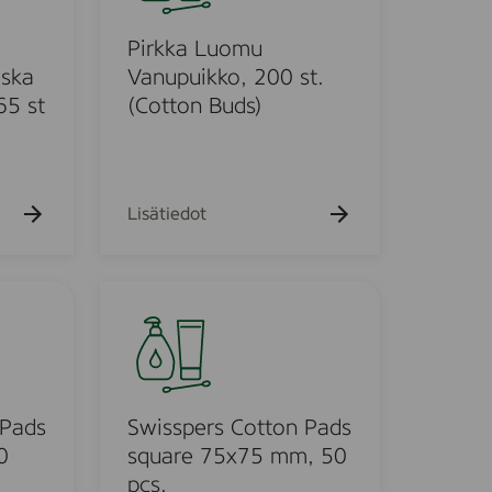
k
k
u
a
Pirkka Luomu
e
h
L
iska
Vanupuikko, 200 st.
t
u
65 st
(Cotton Buds)
o
o
m
u
V
Lisätiedot
a
n
u
S
p
w
u
i
i
s
k
s
k
p
 Pads
Swisspers Cotton Pads
o
e
0
square 75x75 mm, 50
,
r
pcs.