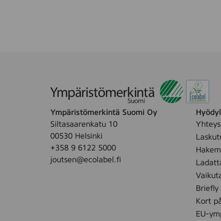
t
y
t
t
s
0
h
O
t
t
m
m
u
N
ä
m
S
t
,
T
5
I
0
C
p
K
c
S
s
,
Ympäristömerkintä Suomi Oy
Hyödyll
.
3
Siltasaarenkatu 10
Yhteys
0
00530 Helsinki
Laskut
0
+358 9 6122 5000
Hakemu
p
joutsen@ecolabel.fi
Ladatt
c
Vaikut
s
Briefly
Kort p
EU-ymp