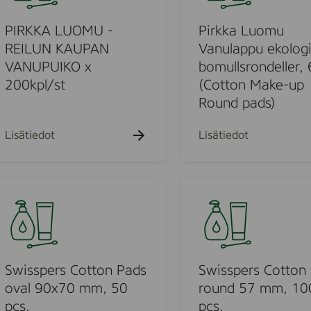
h
h
h
k
k
k
a
a
a
u
u
k
k
a
k
PIRKKA LUOMU -
Pirkka Luomu
e
e
u
u
u
h
h
L
REILUN KAUPAN
Vanulappu ekolog
e
e
e
t
t
u
VANUPUIKO x
bomullsrondeller, 
h
h
h
o
o
t
t
o
t
200kpl/st
(Cotton Make-up
o
o
o
m
Round pads)
u
V
u
Lisätiedot
Lisätiedot
a
n
u
S
l
o
w
a
i
u
p
s
p
s
o
u
p
Swisspers Cotton Pads
Swisspers Cotton
e
d
e
oval 90x70 mm, 50
round 57 mm, 10
k
r
pcs.
pcs.