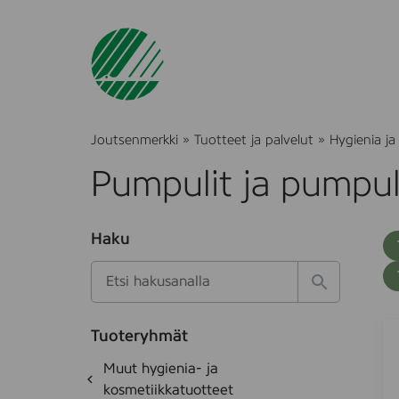
Joutsenmerkki
»
Tuotteet ja palvelut
»
Hygienia ja
Pumpulit ja pumpul
O
Haku
T
S
h
u
i
u
k
l
H
t
o
a
a
o
t
k
P
S
k
e
Tuoteryhmät
s
a
I
d
i
O
Muut hygienia- ja
e
i
e
R
h
k
kosmetiikkatuotteet
t
K