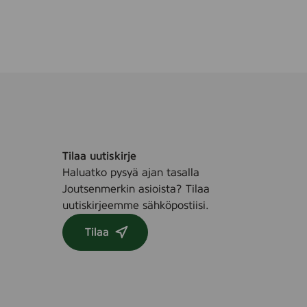
x
7
5
m
m
,
5
0
p
Tilaa uutiskirje
c
Haluatko pysyä ajan tasalla
s
Joutsenmerkin asioista? Tilaa
.
uutiskirjeemme sähköpostiisi.
Tilaa