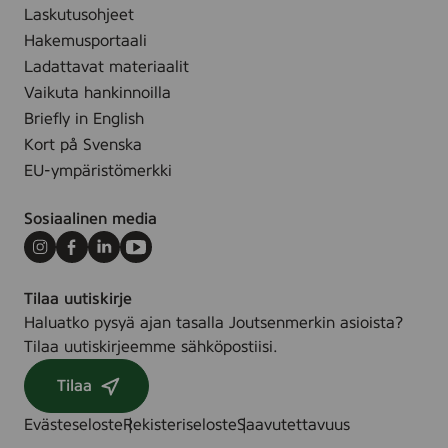
s
Laskutusohjeet
t
r
.
Hakemusportaali
o
(
Ladattavat materiaalit
n
C
Vaikuta hankinnoilla
d
o
Briefly in English
e
t
Kort på Svenska
l
t
l
EU-ympäristömerkki
o
e
n
r
Sosiaalinen media
B
,
u
Instagram
Facebook
LinkedIn
Youtube
6
d
5
Tilaa uutiskirje
s
s
Haluatko pysyä ajan tasalla Joutsenmerkin asioista?
)
t
Tilaa uutiskirjeemme sähköpostiisi.
(
Tilaa
C
o
Evästeseloste
Rekisteriseloste
Saavutettavuus
t