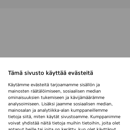
t
o
n
M
a
k
e
-
u
p
Tämä sivusto käyttää evästeitä
R
o
Käytämme evästeitä tarjoamamme sisällön ja
u
mainosten räätälöimiseen, sosiaalisen median
n
ominaisuuksien tukemiseen ja kävijämäärämme
d
analysoimiseen. Lisäksi jaamme sosiaalisen median,
p
mainosalan ja analytiikka-alan kumppaneillemme
a
tietoja siitä, miten käytät sivustoamme. Kumppanimme
d
voivat yhdistää näitä tietoja muihin tietoihin, joita olet
s
antanut heille tai joita on kerätty, kun olet käyttänyt