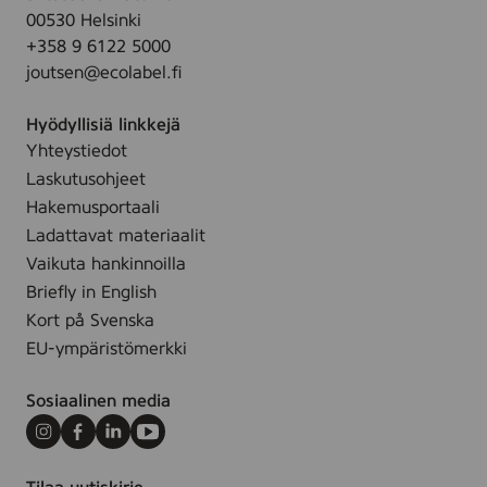
1
00530 Helsinki
q
0
+358 9 6122 5000
u
0
joutsen@ecolabel.fi
a
p
r
c
Hyödyllisiä linkkejä
e
s
Yhteystiedot
7
.
Laskutusohjeet
5
x
Hakemusportaali
7
Ladattavat materiaalit
5
Vaikuta hankinnoilla
m
Briefly in English
m
Kort på Svenska
,
EU-ympäristömerkki
5
0
Sosiaalinen media
p
c
Instagram
Facebook
LinkedIn
Youtube
s