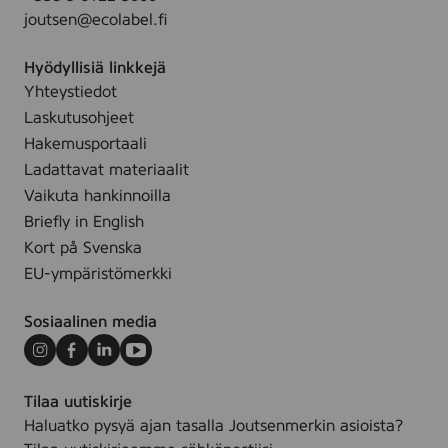
d
0
joutsen@ecolabel.fi
a
p
p
r
a
c
Hyödyllisiä linkkejä
e
d
s
Yhteystiedot
7
s
.
Laskutusohjeet
5
)
x
Hakemusportaali
7
Ladattavat materiaalit
5
Vaikuta hankinnoilla
m
Briefly in English
m
Kort på Svenska
,
EU-ympäristömerkki
5
0
Sosiaalinen media
p
c
Instagram
Facebook
LinkedIn
Youtube
s
Tilaa uutiskirje
.
Haluatko pysyä ajan tasalla Joutsenmerkin asioista?